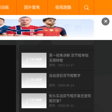
视动画
国外聚焦
极限跑酷
✕
第一视角讲解 双节棍单指
无限转棍
发布：2021-12-17
自由道狂双节棍教学
发布：2020-05-14
街头实战双节棍厉害还是短
棍厉害？
发布：2020-05-11