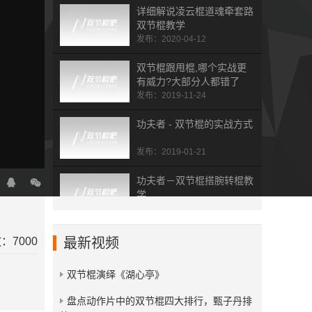
详细解说凌云棍道魂牵套路
双节棍教学
发布：2020-04-12
双节棍跟甩棍,哪个实战更
有威力?大部分人都错了
发布：2019-11-24
功夫者 - 双节棍的实战方式
发布：2019-01-21
功夫者－双节棍搭腕转棍教
学
发布：2019-01-21
Ken Hill关于舞台表演和拍
：7000
最新视频
视频的技巧讲解
发布：2016-08-25
双节棍演绎《湖心亭》
Ken Hill初级双棍教学
​盘点动作片中的双节棍四大排行，甄子丹排