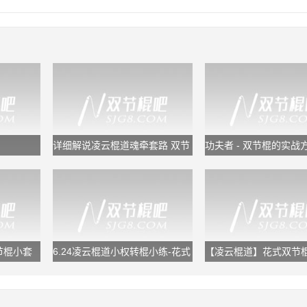
详细解说凌云棍道魂牵套路 双节
功夫者 - 双节棍的实战
棍教学
双节棍小套
6.24凌云棍道小权转棍小练-花式
【凌云棍道】花式双节
双节棍转棍
[指间反弹组合]