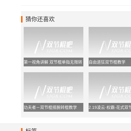
猜你还喜欢
第一视角讲解 双节棍单指无限转
自由道狂双节棍教学
棍
功夫者－双节棍搭腕转棍教学
2.19凌云·权霸-花式
路慢镜教学