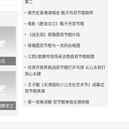
第二
发布：2016-08-25
周杰伦香港演唱会 甄子丹双节棍助阵
CCTV4《功夫传承》双截
棍实战演示
电影《肥龙过江》甄子丹双节棍
发布：2015-04-18
《战无双》蒋璐霞双节棍片段
蒋璐霞双节棍与一龙同台相遇
江西2套都市现场采访南昌双节棍联盟
方式
任贤齐跨界挑战双节棍打乒乓球 从心太软打
到心太硬
王子鲲《天津国际少儿文化艺术节》闭幕式
双节棍表演
第一视角讲解 双节棍单指无限转棍
棍教学之