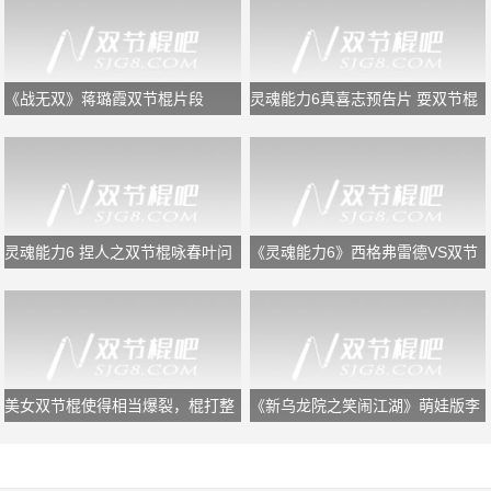
《战无双》蒋璐霞双节棍片段
灵魂能力6真喜志预告片 耍双节棍
痛殴对手
灵魂能力6 捏人之双节棍咏春叶问
《灵魂能力6》西格弗雷德VS双节
棍马克西
美女双节棍使得相当爆裂，棍打整
《新乌龙院之笑闹江湖》萌娃版李
个恐怖组织
小龙 ，双节棍耍的有模有样