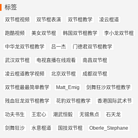
标签
双节棍视频
双节棍表演
双节棍教学
凌云棍道
跑酷视频
美女双节棍
韩国双节棍教学
李小龙双节棍
中华龙双节棍教学
吕一杰
门德君双节棍教学
武汉双节棍
电视直播在线观看
南昌双节棍
凌云棍道教学视频
北京双节棍
成都双节棍
双节棍最最简单教学
Matt_Emig
剑舞狂沙双节棍教学
残血狂龙双节棍教学
花豹双节棍教学
香港国际武术节
功夫书生
王宏心
潮武恒毅
无锡焦点
石天龙
剑舞狂沙
水意棍道
国技双节棍
Oberle_Stephane