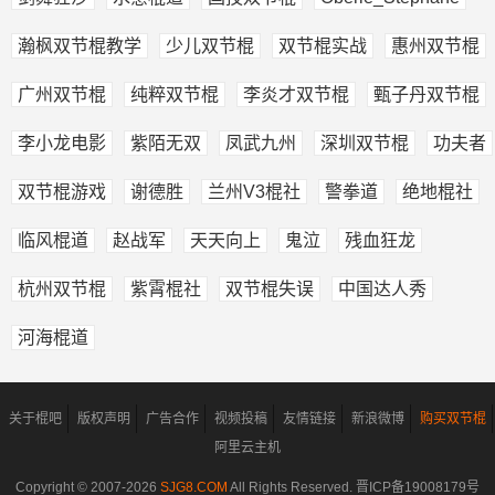
瀚枫双节棍教学
少儿双节棍
双节棍实战
惠州双节棍
广州双节棍
纯粹双节棍
李炎才双节棍
甄子丹双节棍
李小龙电影
紫陌无双
凤武九州
深圳双节棍
功夫者
双节棍游戏
谢德胜
兰州V3棍社
警拳道
绝地棍社
临风棍道
赵战军
天天向上
鬼泣
残血狂龙
杭州双节棍
紫霄棍社
双节棍失误
中国达人秀
河海棍道
关于棍吧
版权声明
广告合作
视频投稿
友情链接
新浪微博
购买双节棍
阿里云主机
Copyright © 2007-
2026
SJG8.COM
All Rights Reserved.
晋ICP备19008179号