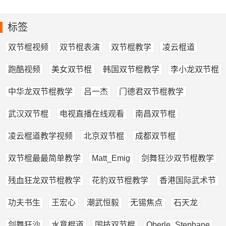
标签
双节棍视频
双节棍表演
双节棍教学
凌云棍道
跑酷视频
美女双节棍
韩国双节棍教学
李小龙双节棍
中华龙双节棍教学
吕一杰
门德君双节棍教学
武汉双节棍
电视直播在线观看
南昌双节棍
凌云棍道教学视频
北京双节棍
成都双节棍
双节棍最最简单教学
Matt_Emig
剑舞狂沙双节棍教学
残血狂龙双节棍教学
花豹双节棍教学
香港国际武术节
功夫书生
王宏心
潮武恒毅
无锡焦点
石天龙
剑舞狂沙
水意棍道
国技双节棍
Oberle_Stephane