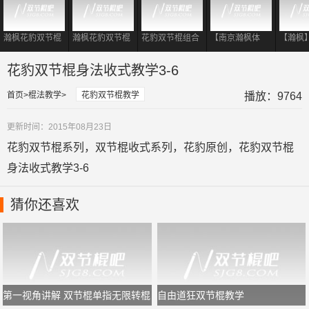
瀚枫花豹双节棍
瀚枫花豹双节棍
花豹双节棍组合
【南京瀚枫体
【瀚枫
组合教学2-4缠
组合教学2-3替
教学2-2麒麟步
育】花豹系列双
豹】收
头燕尾
步转身
转身跪地
节棍起式教学1-
动作名
花豹双节棍身法收式教学3-6
6 2015 年新篇
首页
棍法教学
花豹双节棍教学
播放：9764
更新时间：2015年08月23日
花豹双节棍系列，双节棍收式系列，花豹原创，花豹双节棍
身法收式教学3-6
猜你还喜欢
第一视角讲解 双节棍单指无限转棍
自由道狂双节棍教学