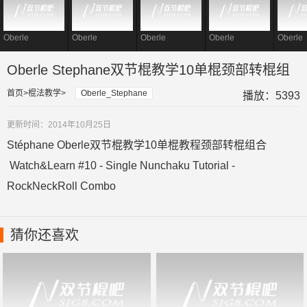
Oberle
Oberle
Oberle
Oberle
Oberle
Stephane双节棍
Stephane双节棍
Stephane双节棍
Stephane双节棍
Steph
教学11单棍抛棍
教学9双棍连续
教学8单棍体前
教学7单棍组合
教学6
Oberle Stephane双节棍教学10单棍颈部转棍组
转身组合
抛棍组合
转棍组合
之手指转棍
组合
合
首页
棍法教学
Oberle_Stephane
播放：5393
更新时间：2014年10月25日
Stéphane Oberle双节棍教学10单棍教程颈部转棍组合
Watch&Learn #10 - Single Nunchaku Tutorial -
RockNeckRoll Combo
猜你还喜欢