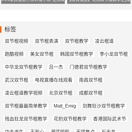
节棍转棍
间反弹组合]
标签
双节棍视频
双节棍表演
双节棍教学
凌云棍道
跑酷视频
美女双节棍
韩国双节棍教学
李小龙双节棍
中华龙双节棍教学
吕一杰
门德君双节棍教学
武汉双节棍
电视直播在线观看
南昌双节棍
凌云棍道教学视频
北京双节棍
成都双节棍
双节棍最最简单教学
Matt_Emig
剑舞狂沙双节棍教学
残血狂龙双节棍教学
花豹双节棍教学
香港国际武术节
功夫书生
王宏心
潮武恒毅
无锡焦点
石天龙