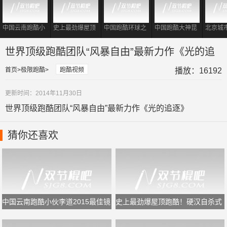
中国云南跑酷小
史上最劲爆屋顶
中国跑酷环球之
中国跑酷大神昆
北京城
伙李道2015最佳
跑酷！硬汉自杀
旅第二站尼泊尔
明极限穿越——
2015
镜头集
式飞楼屌炸天
地震让一别成永
刘源
私人定
世界顶级跑酷团队“风暴自由”最新力作《光的追
诀
造中国
逐》
蓝图
首页
极限跑酷
跑酷视频
播放：16192
更新时间：2014年11月30日
世界顶级跑酷团队“风暴自由”最新力作《光的追逐》
猜你还喜欢
中国云南跑酷小伙李道2015最佳镜
史上最劲爆屋顶跑酷！硬汉自杀式
头集
飞楼屌炸天