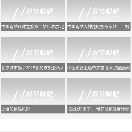
中国跑酷环球之旅第二站尼泊尔 地
中国跑酷大神昆明极限穿越——刘
震让一别成永诀
源
北京城市猴子2015新加坡聚会私人
中国跑酷上墙帝来袭 聚风跑酷通向
定制版！构造中国跑酷崛起蓝图
天空的路
史诗般跑酷电影
“蜘蛛侠”来了！ 俄罗斯跑酷帝秒攀
长城