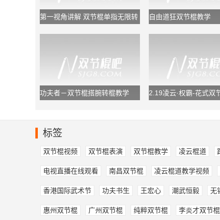
第一视角讲解 双节棍单指无限转
自由道狂双节棍教学
棍
功夫者－双节棍搭腕转棍教学
2.19凌云·权霸-花式
路慢镜教学
标签
双节棍视频
双节棍表演
双节棍教学
凌云棍道
电视直播在线观看
南昌双节棍
凌云棍道教学视频
香港国际武术节
功夫书生
王宏心
潮武恒毅
无
惠州双节棍
广州双节棍
纯粹双节棍
李炎才双节棍