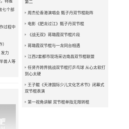
践，特推
第二
发布：2009-08-26
法七个部
周杰伦香港演唱会 甄子丹双节棍助阵
剑舞狂沙09年双节棍双棍基
础套路教学
电影《肥龙过江》甄子丹双节棍
作过程中
发布：2009-05-18
《战无双》蒋璐霞双节棍片段
作）
蒋璐霞双节棍与一龙同台相遇
）发力
江西2套都市现场采访南昌双节棍联盟
、半兽人等
任贤齐跨界挑战双节棍打乒乓球 从心太软打
到心太硬
王子鲲《天津国际少儿文化艺术节》闭幕式
双节棍表演
第一视角讲解 双节棍单指无限转棍