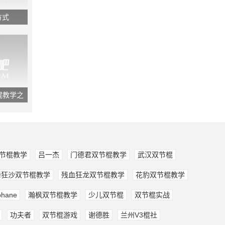
方式
棍教学之
节棍教学
吕一杰
门德君双节棍教学
武汉双节棍
舞狂沙双节棍教学
残血狂龙双节棍教学
花豹双节棍教学
phane
瀚枫双节棍教学
少儿双节棍
双节棍实战
功夫者
双节棍游戏
谢德胜
兰州V3棍社