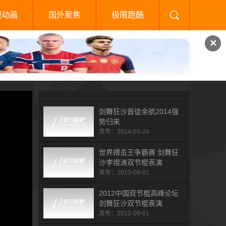
视动画
国外聚焦
极限跑酷
✕
剑舞狂沙首徒余航2014强
势归来
发布：2014-03-24
世界搏击王争霸赛 剑舞狂
沙李煜涛双节棍表演
发布：2013-09-01
2012中国双节棍高峰论坛
剑舞狂沙双节棍表演
发布：2012-09-01