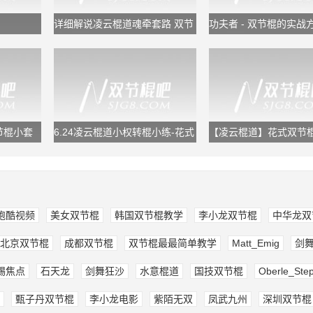
详细解说凌云棍道魂牵套路 双节
功夫者 - 双节棍的实战
棍教学
双节棍小套
6.24凌云棍道小权转棍小练-花式
【凌云棍道】花式双节
双节棍转棍
[指间反弹组合]
跑酷视频
美女双节棍
韩国双节棍教学
李小龙双节棍
中华龙双
北京双节棍
成都双节棍
双节棍最最简单教学
Matt_Emig
剑
锡焦点
石天龙
剑舞狂沙
水意棍道
国技双节棍
Oberle_Ste
甄子丹双节棍
李小龙电影
紫陌无双
凤武九州
深圳双节棍