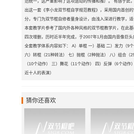
范统一，这严重影响了这项运动的传播和推广。 有感于此
出这一套《李小龙双节棍自学规范教程》，采用国内首创的
分，专门为双节棍自修者量身设计，由浅入深进行教学，适
本套教学片参考了国内外各种风格的双节棍教学片，在此基
四次增删，历时近半年完成，于2007年1月由国内音像巨
全套教学体系内容如下： A）单棍 一）基础 二）发力（9个
六）转棍（21种转法） 七）抛棍（2种抛法） 八）组合（2
（10个动作） 三）舞花（11个动作） 四）反弹（6个动作
近十人的表演）
猜你还喜欢