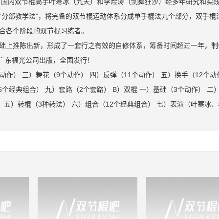
，国内双节棍高手叶寒冰（九天）和李煜涛（剑舞狂沙）经多年研究和实
“分部教学法”，将完备的双节棍运动体系分成单手棍法九个部分，双手棍
合各个阶段的双节棍习练者。
础上推陈出新，形成了一套行之有效的自修体系，筹备时间超过一年，制
头广东福光公司出版，全国发行！
动作） 三）舞花（9个动作） 四）反弹（11个动作） 五）换手（12个动
5个经典组合） 九）套路（2个套路） B）双棍 一）基础（3个动作） 二
） 五）转棍（3种转法） 六）组合（12个经典组合） 七）表演（叶寒冰