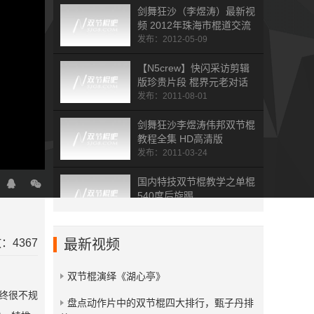
剑舞狂沙（李煜涛）最新视
频 2012年珠海市棍道交流
会表演
发布：2012-05-09
【N5crew】快闪采访剪辑
版珍贵片段 棍界元老对话
发布：2011-08-01
剑舞狂沙李煜涛伟邦双节棍
教程全集 HD高清版
发布：2011-03-24
国内特技双节棍教学之单棍
540度后旋踢
发布：2010-12-03
剑舞狂沙多彩夜光双节棍小
：4367
最新视频
练
发布：2009-08-27
双节棍演绎《湖心亭》
终很不规
伟邦双节棍速成教程预告片
​盘点动作片中的双节棍四大排行，甄子丹排
第一版