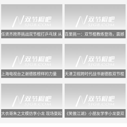
联盟
任贤齐跨界挑战双节棍打乒乓球 从
百里挑一：双节棍教练登场，震撼
心太软打到心太硬
到各位女嘉宾！
上海电视台之谢德胜榜样的力量
天津卫视跨时代战书谢德胜双节棍
打羽毛球
大衣哥朱之文模仿李小龙 现场耍起
《笑傲江湖》小朋友学李小龙耍双
双节棍表演
截棍