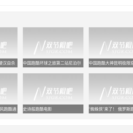
硬汉自杀
中国跑酷环球之旅第二站尼泊尔
中国跑酷大神昆明极限
地震让一别成永诀
刘源
聚风跑酷通
史诗般跑酷电影
“蜘蛛侠”来了！ 俄罗斯
攀长城