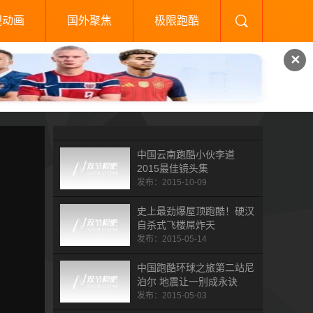
视动画
国外聚焦
极限跑酷
✕
中国云南跑酷小伙李道
2015最佳镜头集
发布：2015-10-09
史上最劲爆屋顶跑酷！硬汉
自杀式飞楼屌炸天
发布：2015-05-14
中国跑酷环球之旅第二站尼
泊尔 地震让一别成永诀
发布：2015-05-03