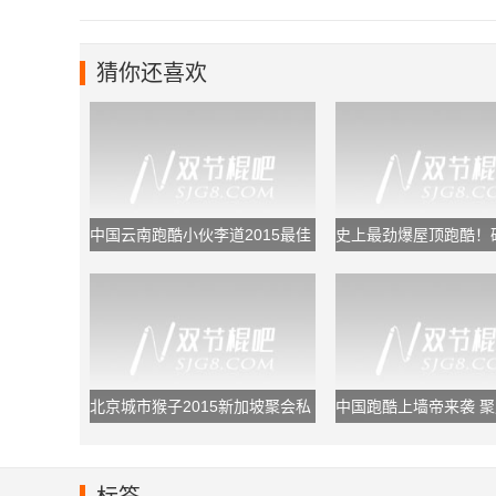
猜你还喜欢
中国云南跑酷小伙李道2015最佳
史上最劲爆屋顶跑酷！
镜头集
式飞楼屌炸天
北京城市猴子2015新加坡聚会私
中国跑酷上墙帝来袭 
人定制版！构造中国跑酷崛起蓝
向天空的路
图