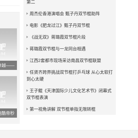
第二
发布：2014-11-30
周杰伦香港演唱会 甄子丹双节棍助阵
世界顶级跑酷团队“风暴自
由”最新力作《光的追逐》
电影《肥龙过江》甄子丹双节棍
发布：2014-11-30
《战无双》蒋璐霞双节棍片段
蒋璐霞双节棍与一龙同台相遇
江西2套都市现场采访南昌双节棍联盟
穿越——
任贤齐跨界挑战双节棍打乒乓球 从心太软打
到心太硬
王子鲲《天津国际少儿文化艺术节》闭幕式
双节棍表演
第一视角讲解 双节棍单指无限转棍
跑酷帝秒