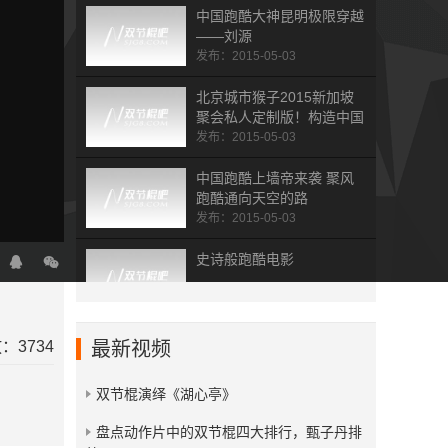
中国跑酷大神昆明极限穿越
——刘源
发布：2015-05-03
北京城市猴子2015新加坡
聚会私人定制版！构造中国
跑酷崛起蓝图
发布：2015-05-03
中国跑酷上墙帝来袭 聚风
跑酷通向天空的路
发布：2015-05-03
史诗般跑酷电影
发布：2014-12-02
“蜘蛛侠”来了！ 俄罗斯跑酷
：3734
最新视频
帝秒攀长城
发布：2014-11-30
双节棍演绎《湖心亭》
我的天空 轮滑跑酷
​盘点动作片中的双节棍四大排行，甄子丹排