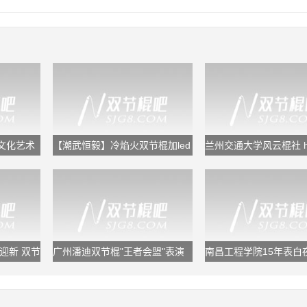
文化艺术
【潮武恒毅】冷焰火双节棍加led
兰州交通大学风云棍社 hon
舞狮
the end
迎新 双节
广州潘迪双节棍"王者会盟"表演
南昌工程学院15年表白
视频
节棍表演