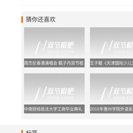
猜你还喜欢
周杰伦香港演唱会 甄子丹双节棍
王子鲲《天津国际少儿
助阵
节》闭幕式双节棍表演
中南财经政法大学工商毕业典礼
2015年惠州学院外语系
双节棍表演
棍表演