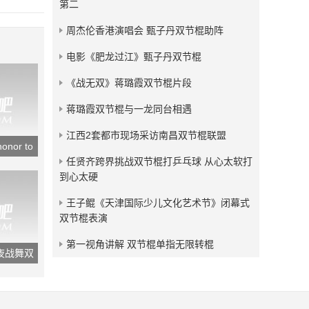
第二
发布：2016-04-28
周杰伦香港演唱会 甄子丹双节棍助阵
南方影视频道《幸运快的》
杨浩文双节棍表演
电影《肥龙过江》甄子丹双节棍
发布：2015-12-20
《战无双》蒋璐霞双节棍片段
蒋璐霞双节棍与一龙同台相遇
江西2套都市现场采访南昌双节棍联盟
or to
任贤齐跨界挑战双节棍打乒乓球 从心太软打
到心太硬
王子鲲《天津国际少儿文化艺术节》闭幕式
双节棍表演
第一视角讲解 双节棍单指无限转棍
夜战舞双