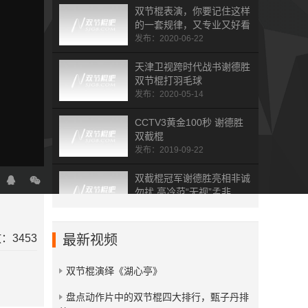
双节棍表演，你要记住这样
的一套规律，又专业又好看
发布：2020-06-22
天津卫视跨时代战书谢德胜
双节棍打羽毛球
发布：2020-05-14
CCTV3黄金100秒 谢德胜
双截棍
发布：2019-09-22
双截棍冠军谢德胜亮相非诚
勿扰 高冷范“无视”孟非
发布：2019-09-22
兰州交通大学风云棍社
：3453
最新视频
honor to the end
发布：2016-05-24
双节棍演绎《湖心亭》
中南财经政法大学工商毕业
​盘点动作片中的双节棍四大排行，甄子丹排
典礼双节棍表演