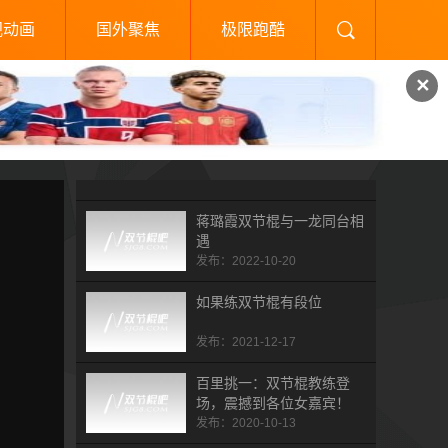
视动画
国外聚焦
极限跑酷
✕
蒋璐霞双节棍与一龙同台相
遇
发布：2022-10-20
如果练双节棍有段位
发布：2021-12-17
百里挑一：双节棍教练登
场，震撼到各位女嘉宾！
发布：2020-10-13