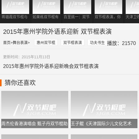
蒋璐霞双节棍与
如果练双节棍有
百里挑一：双节
双节棍表演，你
天津卫
一龙同台相遇
段位
棍教练登场，震
要记住这样的一
战书谢
撼到各位女嘉
套规律，又专业
棍打羽
2015年惠州学院外语系迎新 双节棍表演
宾！
又好看
首页
舞台表演
惠州双节棍
双节棍表演
功夫书生
播放：21570
更新时间：2015年11月13日
2015年惠州学院外语系迎新晚会双节棍表演
猜你还喜欢
周杰伦香港演唱会 甄子丹双节棍助
王子鲲《天津国际少儿文化艺术
阵
节》闭幕式双节棍表演