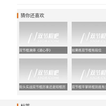
猜你还喜欢
双节棍演绎《湖心亭》
如果练双节棍有段位
街头实战双节棍厉害还是短棍厉
双节棍平掌转棍到底有
害？
于初学者够用了!