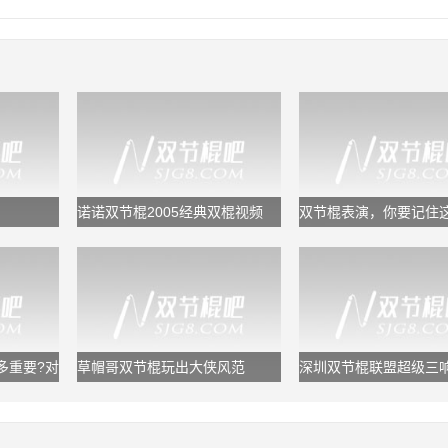
诺诺双节棍2005经典双棍视频
双节棍表演，你要记住
套规律，又专业又好看
多重要?对
草帽哥双节棍玩出大侠风范
深圳双节棍联盟超级三响
鬼浩/追风龙