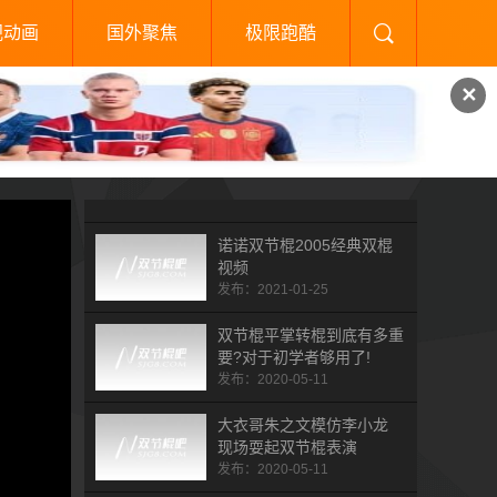
视动画
国外聚焦
极限跑酷
✕
诺诺双节棍2005经典双棍
视频
发布：2021-01-25
双节棍平掌转棍到底有多重
要?对于初学者够用了!
发布：2020-05-11
大衣哥朱之文模仿李小龙
现场耍起双节棍表演
发布：2020-05-11