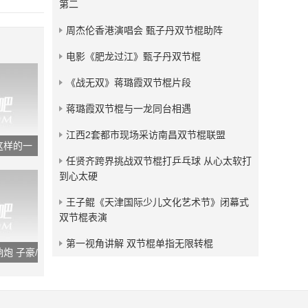
第二
发布：2018-05-04
周杰伦香港演唱会 甄子丹双节棍助阵
残血狂龙双节棍视频小合集
电影《肥龙过江》甄子丹双节棍
发布：2017-09-09
《战无双》蒋璐霞双节棍片段
蒋璐霞双节棍与一龙同台相遇
江西2套都市现场采访南昌双节棍联盟
这样的一
任贤齐跨界挑战双节棍打乒乓球 从心太软打
到心太硬
王子鲲《天津国际少儿文化艺术节》闭幕式
双节棍表演
第一视角讲解 双节棍单指无限转棍
炮 子豪/