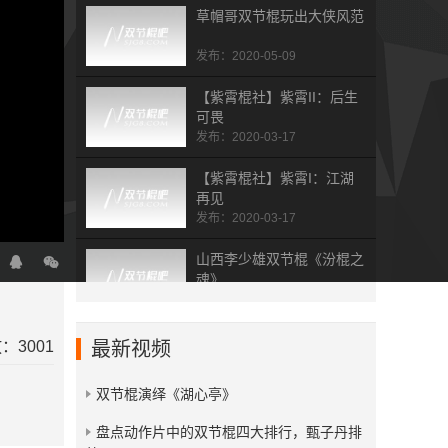
草帽哥双节棍玩出大侠风范
发布：2020-05-09
【紫霄棍社】紫霄II：后生
可畏
发布：2020-03-17
【紫霄棍社】紫霄I：江湖
再见
发布：2020-03-17
山西李少雄双节棍《汾棍之
魂》
发布：2019-07-19
杭州双节棍总会五周年表演
：3001
最新视频
集
发布：2019-02-01
双节棍演绎《湖心亭》
拾梦人 dream picker
​盘点动作片中的双节棍四大排行，甄子丹排