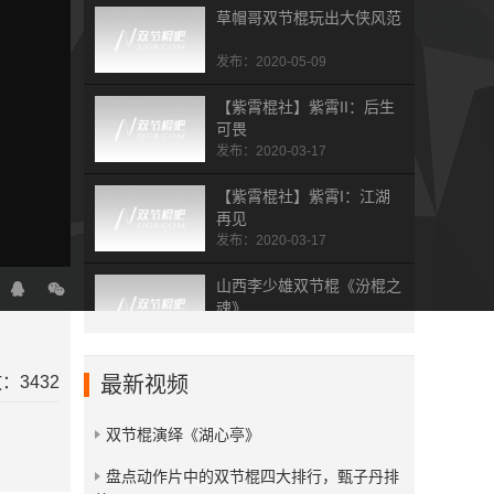
草帽哥双节棍玩出大侠风范
发布：2020-05-09
【紫霄棍社】紫霄II：后生
可畏
发布：2020-03-17
【紫霄棍社】紫霄I：江湖
再见
发布：2020-03-17
山西李少雄双节棍《汾棍之
魂》
发布：2019-07-19
杭州双节棍总会五周年表演
：3432
最新视频
集
发布：2019-02-01
双节棍演绎《湖心亭》
拾梦人 dream picker
​盘点动作片中的双节棍四大排行，甄子丹排