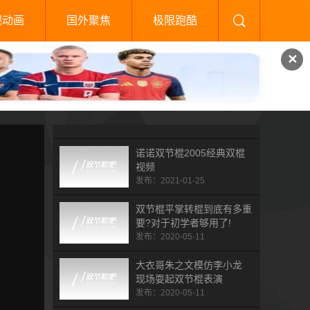
视动画
国外聚焦
极限跑酷
✕
诺诺双节棍2005经典双棍
视频
发布：2021-01-25
双节棍平掌转棍到底有多重
要?对于初学者够用了!
发布：2020-05-11
大衣哥朱之文模仿李小龙
现场耍起双节棍表演
发布：2020-05-11