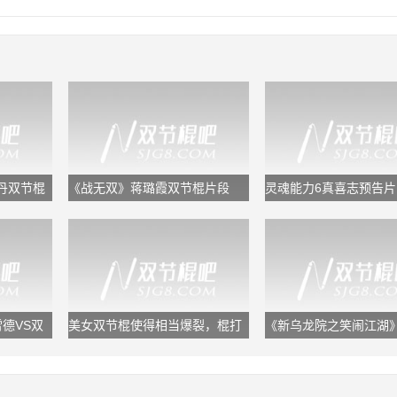
丹双节棍
《战无双》蒋璐霞双节棍片段
灵魂能力6真喜志预告片
棍痛殴对手
德VS双
美女双节棍使得相当爆裂，棍打
《新乌龙院之笑闹江湖
整个恐怖组织
李小龙 ，双节棍耍的有