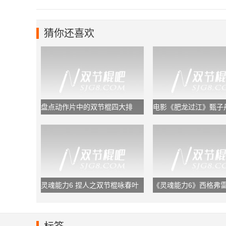
猜你还喜欢
​盘点动作片中的双节棍四大排
电影《肥龙过江》甄子
行，甄子丹排第二
灵魂能力6 捏人之双节棍咏春叶
《灵魂能力6》西格弗雷
问
节棍马克西