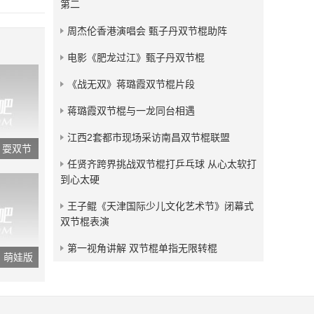
第二
发布：2018-05-04
周杰伦香港演唱会 甄子丹双节棍助阵
残血狂龙双节棍视频小合集
电影《肥龙过江》甄子丹双节棍
发布：2017-09-09
《战无双》蒋璐霞双节棍片段
蒋璐霞双节棍与一龙同台相遇
江西2套都市现场采访南昌双节棍联盟
 耍双节
任贤齐跨界挑战双节棍打乒乓球 从心太软打
到心太硬
王子鲲《天津国际少儿文化艺术节》闭幕式
双节棍表演
第一视角讲解 双节棍单指无限转棍
》萌娃版
模有样