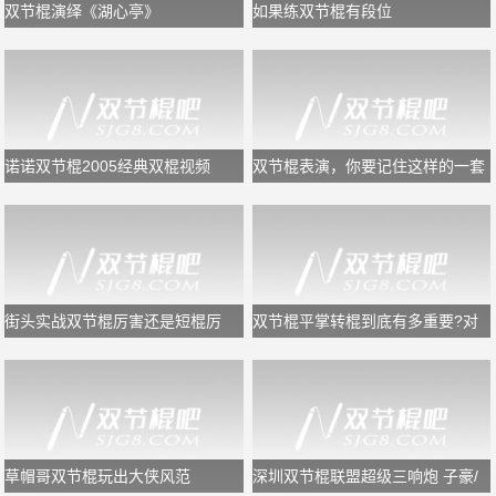
双节棍演绎《湖心亭》
如果练双节棍有段位
诺诺双节棍2005经典双棍视频
双节棍表演，你要记住这样的一套
规律，又专业又好看
街头实战双节棍厉害还是短棍厉
双节棍平掌转棍到底有多重要?对
害？
于初学者够用了!
草帽哥双节棍玩出大侠风范
深圳双节棍联盟超级三响炮 子豪/