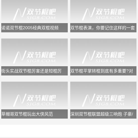
诺诺双节棍2005经典双棍视频
双节棍表演，你要记住这样的一套
规律，又专业又好看
街头实战双节棍厉害还是短棍厉
双节棍平掌转棍到底有多重要?对
害？
于初学者够用了!
草帽哥双节棍玩出大侠风范
深圳双节棍联盟超级三响炮 子豪/
鬼浩/追风龙