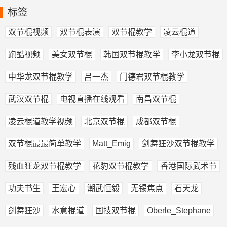
标签
双节棍视频
双节棍表演
双节棍教学
凌云棍道
跑酷视频
美女双节棍
韩国双节棍教学
李小龙双节棍
中华龙双节棍教学
吕一杰
门德君双节棍教学
武汉双节棍
电视直播在线观看
南昌双节棍
凌云棍道教学视频
北京双节棍
成都双节棍
双节棍最最简单教学
Matt_Emig
剑舞狂沙双节棍教学
残血狂龙双节棍教学
花豹双节棍教学
香港国际武术节
功夫书生
王宏心
潮武恒毅
无锡焦点
石天龙
剑舞狂沙
水意棍道
国技双节棍
Oberle_Stephane