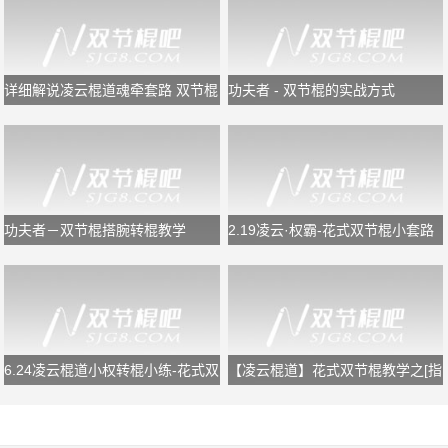
详细解说凌云棍道魂牵套路 双节棍
功夫者 - 双节棍的实战方式
教学
功夫者－双节棍搭腕转棍教学
2.19凌云·权霸-花式双节棍小套路
慢镜教学
6.24凌云棍道小权转棍小练-花式双
【凌云棍道】花式双节棍教学之[指
节棍转棍
间反弹组合]