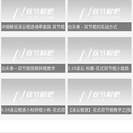
详细解说凌云棍道魂牵套路 双节棍
功夫者 - 双节棍的实战方式
教学
功夫者－双节棍搭腕转棍教学
2.19凌云·权霸-花式双节棍小套路
慢镜教学
6.24凌云棍道小权转棍小练-花式双
【凌云棍道】花式双节棍教学之[指
节棍转棍
间反弹组合]