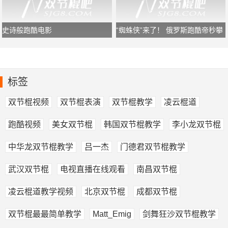
史诗般跑酷电影
“蜘蛛侠”来了！ 俄罗斯跑酷帝秒攀
长城
标签
双节棍视频
双节棍表演
双节棍教学
凌云棍道
跑酷视频
美女双节棍
韩国双节棍教学
李小龙双节棍
中华龙双节棍教学
吕一杰
门德君双节棍教学
武汉双节棍
电视直播在线观看
南昌双节棍
凌云棍道教学视频
北京双节棍
成都双节棍
双节棍最最简单教学
Matt_Emig
剑舞狂沙双节棍教学