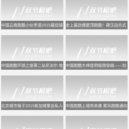
中国云南跑酷小伙李道2015最佳镜
史上最劲爆屋顶跑酷！硬汉自杀式
头集
飞楼屌炸天
中国跑酷环球之旅第二站尼泊尔 地
中国跑酷大神昆明极限穿越——刘
震让一别成永诀
源
北京城市猴子2015新加坡聚会私人
中国跑酷上墙帝来袭 聚风跑酷通向
定制版！构造中国跑酷崛起蓝图
天空的路