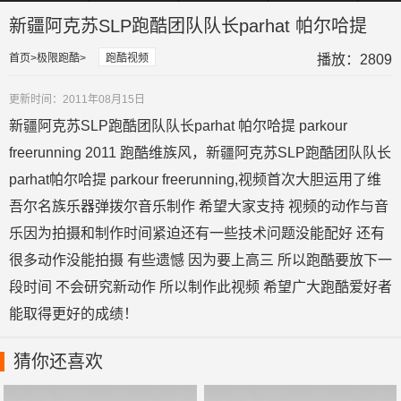
伙李道2015最佳
跑酷！硬汉自杀
旅第二站尼泊尔
明极限穿越——
2015
镜头集
式飞楼屌炸天
地震让一别成永
刘源
私人定
新疆阿克苏SLP跑酷团队队长parhat 帕尔哈提
诀
造中国
蓝图
首页
极限跑酷
跑酷视频
播放：2809
更新时间：2011年08月15日
新疆阿克苏SLP跑酷团队队长parhat 帕尔哈提 parkour
freerunning 2011 跑酷维族风，新疆阿克苏SLP跑酷团队队长
parhat帕尔哈提 parkour freerunning,视频首次大胆运用了维
吾尔名族乐器弹拨尔音乐制作 希望大家支持 视频的动作与音
乐因为拍摄和制作时间紧迫还有一些技术问题没能配好 还有
很多动作没能拍摄 有些遗憾 因为要上高三 所以跑酷要放下一
段时间 不会研究新动作 所以制作此视频 希望广大跑酷爱好者
能取得更好的成绩！
猜你还喜欢