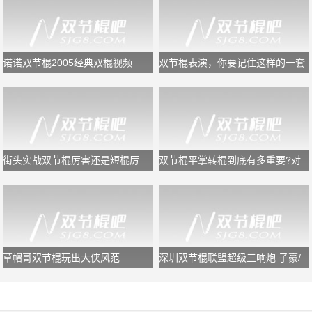
诺诺双节棍2005经典双棍视频
双节棍表演，你要记住这样的一套
规律，又专业又好看
街头实战双节棍厉害还是短棍厉
双节棍平掌转棍到底有多重要?对
害？
于初学者够用了!
草帽哥双节棍玩出大侠风范
深圳双节棍联盟超级三响炮 子豪/
鬼浩/追风龙