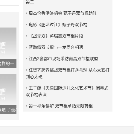
第二
周杰伦香港演唱会 甄子丹双节棍助阵
电影《肥龙过江》甄子丹双节棍
《战无双》蒋璐霞双节棍片段
蒋璐霞双节棍与一龙同台相遇
江西2套都市现场采访南昌双节棍联盟
这样的一
任贤齐跨界挑战双节棍打乒乓球 从心太软打
到心太硬
王子鲲《天津国际少儿文化艺术节》闭幕式
双节棍表演
第一视角讲解 双节棍单指无限转棍
炮 子豪/