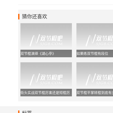
猜你还喜欢
双节棍演绎《湖心亭》
如果练双节棍有段位
街头实战双节棍厉害还是短棍厉
双节棍平掌转棍到底有
害？
于初学者够用了!