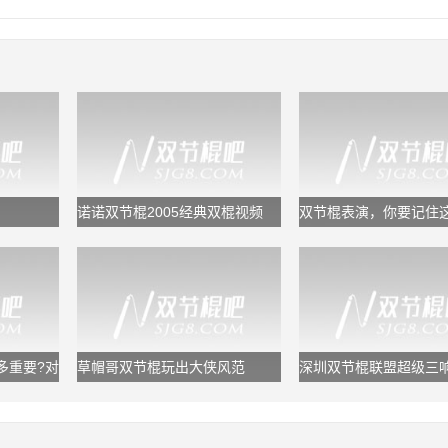
诺诺双节棍2005经典双棍视频
双节棍表演，你要记住
套规律，又专业又好看
多重要?对
草帽哥双节棍玩出大侠风范
深圳双节棍联盟超级三响
鬼浩/追风龙