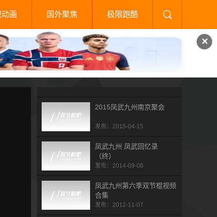
视动画
国外聚焦
极限跑酷
✕
2015凤武九州南京聚会
发布：2015-04-15
凤武九州 凤武回忆录
（终）
发布：2014-09-08
凤武九州第六季双节棍视频
合集
发布：2012-11-07