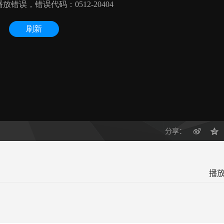
分享：
播放