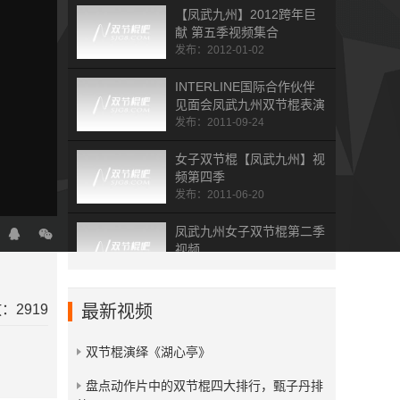
【凤武九州】2012跨年巨
献 第五季视频集合
发布：2012-01-02
INTERLINE国际合作伙伴
见面会凤武九州双节棍表演
发布：2011-09-24
女子双节棍【凤武九州】视
频第四季
发布：2011-06-20
凤武九州女子双节棍第二季
视频
发布：2010-10-22
：2919
最新视频
双节棍演绎《湖心亭》
​盘点动作片中的双节棍四大排行，甄子丹排