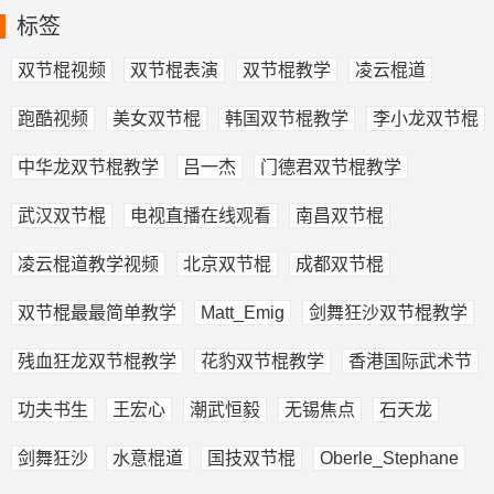
标签
双节棍视频
双节棍表演
双节棍教学
凌云棍道
跑酷视频
美女双节棍
韩国双节棍教学
李小龙双节棍
中华龙双节棍教学
吕一杰
门德君双节棍教学
武汉双节棍
电视直播在线观看
南昌双节棍
凌云棍道教学视频
北京双节棍
成都双节棍
双节棍最最简单教学
Matt_Emig
剑舞狂沙双节棍教学
残血狂龙双节棍教学
花豹双节棍教学
香港国际武术节
功夫书生
王宏心
潮武恒毅
无锡焦点
石天龙
剑舞狂沙
水意棍道
国技双节棍
Oberle_Stephane