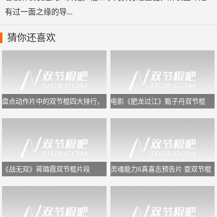
有过一面之缘的导...
猜你还喜欢
​盘点动作片中的双节棍四大排行，
电影《肥龙过江》甄子丹双节棍
甄子丹排第二
《战无双》蒋璐霞双节棍片段
灵魂能力6真喜志预告片 耍双节棍
痛殴对手