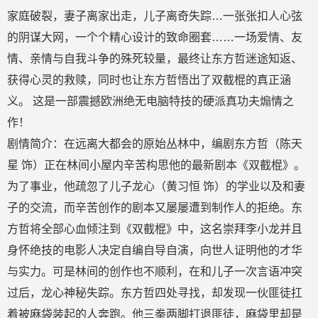
家庭破裂，妻子离家出走，儿子离奇失踪…一张张扣人心弦
的阴谋大网，一个个精心设计的致命圈套……一场爱情、友
情、亲情与自我斗争的殊死较量，最终让东方哲迷途知返、
获得心灵的救赎，同时也让东方哲悟出了双截棍的真正涵
义。 这是一部震撼欧洲绝无电脑特技的硬派真功夫煽情之
作！
剧情简介：在远离大都会的原始丛林中，编剧东方哲（陈天
星 饰）正在林间小屋内辛苦构思他的最新剧本《双截棍》。
为了事业，他疏忽了儿子龙心（黄习恒 饰）的学业以及和妻
子的交流，而辛苦创作的剧本又屡屡遭到制作人的拒绝。东
方哲将全部心血倾注到《双截棍》中，这名崇拜李小龙并且
身怀绝技的电影人决定自编自导自演，向世人证明他的才华
与实力。可是林间的创作也不顺利，在和儿子一次言语冲突
过后，龙心神秘失踪。东方哲四处寻找，却发现一伙匪徒扛
着被麻袋装起的人奔跑。他三拳两脚打退匪徒，麻袋里却是