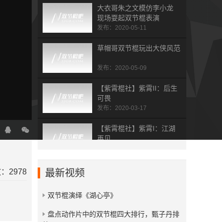
大衣哥朱之文模仿李小龙
现场耍起双节棍表演
发布：2020-05-11
草帽哥双节棍玩出大侠风范
发布：2020-05-09
【紫霄棍社】紫霄II：后生
可畏
发布：2020-03-17
【紫霄棍社】紫霄I：江湖
再见
发布：2020-03-17
北京双节棍棍舞女神杯冠军
：2978
最新视频
选手残月
发布：2020-02-01
双节棍演绎《湖心亭》
山西李少雄双节棍《汾棍之
​盘点动作片中的双节棍四大排行，甄子丹排
魂》