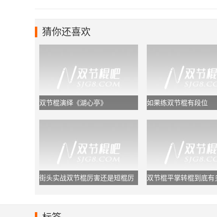
猜你还喜欢
双节棍演绎《湖心亭》
如果练双节棍有段位
街头实战双节棍厉害还是短棍厉
双节棍平掌转棍到底有
害？
于初学者够用了!