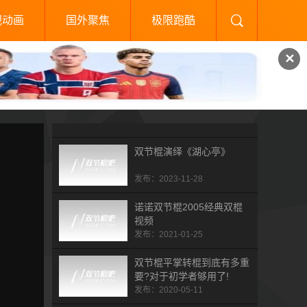
视动画
国外聚焦
极限跑酷
✕
双节棍演绎《湖心亭》
发布：2023-11-28
诺诺双节棍2005经典双棍
视频
发布：2021-01-25
双节棍平掌转棍到底有多重
要?对于初学者够用了!
发布：2020-05-11