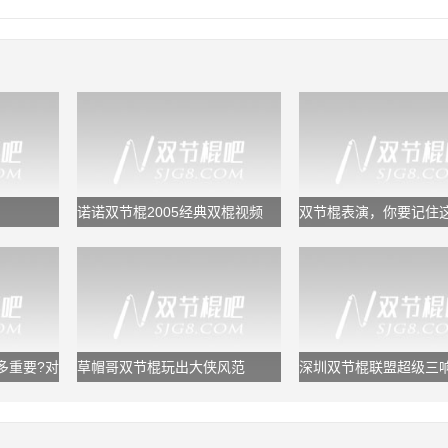
诺诺双节棍2005经典双棍视频
双节棍表演，你要记住
套规律，又专业又好看
多重要?对
草帽哥双节棍玩出大侠风范
深圳双节棍联盟超级三响
鬼浩/追风龙