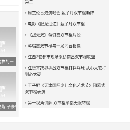
第二
发布：2019-07-19
周杰伦香港演唱会 甄子丹双节棍助阵
杭州双节棍总会五周年表演
集
电影《肥龙过江》甄子丹双节棍
发布：2019-02-01
《战无双》蒋璐霞双节棍片段
蒋璐霞双节棍与一龙同台相遇
江西2套都市现场采访南昌双节棍联盟
这样的一
任贤齐跨界挑战双节棍打乒乓球 从心太软打
到心太硬
王子鲲《天津国际少儿文化艺术节》闭幕式
双节棍表演
第一视角讲解 双节棍单指无限转棍
炮 子豪/