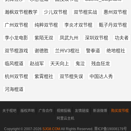
瀚枫双节棍教学
少儿双节棍
双节棍实战
惠州双节棍
广州双节棍
纯粹双节棍
李炎才双节棍
甄子丹双节棍
李小龙电影
紫陌无双
凤武九州
深圳双节棍
功夫者
双节棍游戏
谢德胜
兰州V3棍社
警拳道
绝地棍社
临风棍道
赵战军
天天向上
鬼泣
残血狂龙
杭州双节棍
紫霄棍社
双节棍失误
中国达人秀
河海棍道
关于棍吧
版权声明
广告合作
视频投稿
友情链接
新浪微博
购买双节棍
阿里云主机
Copyright © 2007-
2026
SJG8.COM
All Rights Reserved.
晋ICP备19008179号