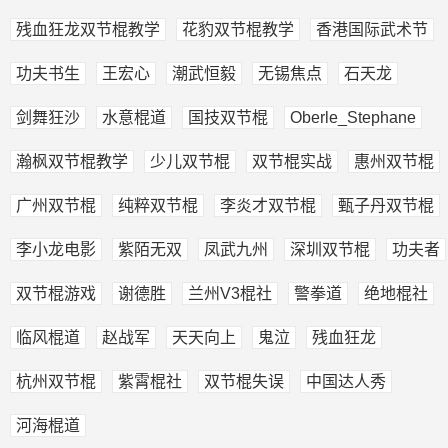
残血狂龙双节棍教学
花豹双节棍教学
香港国际武术节
功夫书生
王宏心
潮武恒毅
无锡焦点
石天龙
剑舞狂沙
水意棍道
国技双节棍
Oberle_Stephane
瀚枫双节棍教学
少儿双节棍
双节棍实战
惠州双节棍
广州双节棍
纯粹双节棍
李炎才双节棍
甄子丹双节棍
李小龙电影
紫陌无双
凤武九州
深圳双节棍
功夫者
双节棍游戏
谢德胜
兰州V3棍社
警拳道
绝地棍社
临风棍道
赵战军
天天向上
鬼泣
残血狂龙
杭州双节棍
紫霄棍社
双节棍失误
中国达人秀
河海棍道