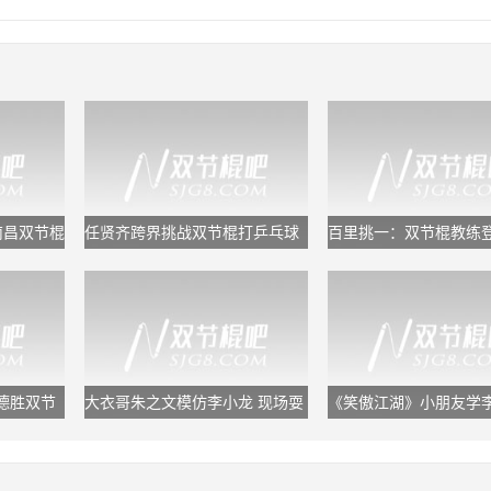
南昌双节棍
任贤齐跨界挑战双节棍打乒乓球
百里挑一：双节棍教练
从心太软打到心太硬
撼到各位女嘉宾！
德胜双节
大衣哥朱之文模仿李小龙 现场耍
《笑傲江湖》小朋友学
起双节棍表演
双截棍