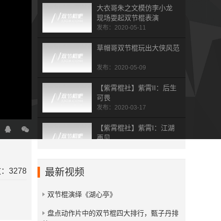
大衣哥朱之文模仿李小龙
现场耍起双节棍表演
发布：2020-05-11
草帽哥双节棍玩出大侠风范
发布：2020-05-09
【紫霄棍社】紫霄II：后生
可畏
发布：2020-03-17
【紫霄棍社】紫霄I：江湖
再见
发布：2020-03-17
山西李少雄双节棍《汾棍之
：3278
最新视频
魂》
发布：2019-07-19
双节棍演绎《湖心亭》
杭州双节棍总会五周年表演
​盘点动作片中的双节棍四大排行，甄子丹排
集