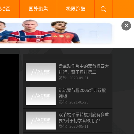
视动画
国外聚焦
极限跑酷
✕
​盘点动作片中的双节棍四大
排行，甄子丹排第二
发布：2023-09-21
诺诺双节棍2005经典双棍
视频
发布：2021-01-25
双节棍平掌转棍到底有多重
要?对于初学者够用了!
发布：2020-05-11