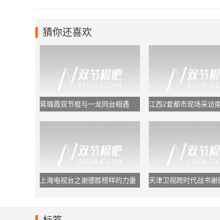
猜你还喜欢
蒋璐霞双节棍与一龙同台相遇
江西2套都市现场采访
联盟
上海电视台之谢德胜榜样的力量
天津卫视跨时代战书谢
棍打羽毛球