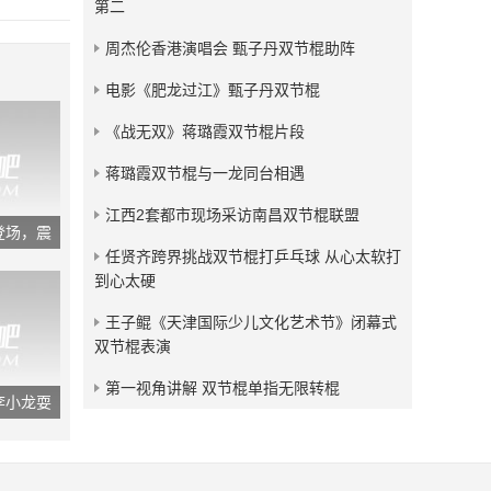
第二
发布：2019-02-01
周杰伦香港演唱会 甄子丹双节棍助阵
《新乌龙院之笑闹江湖》萌
娃版李小龙 ，双节棍耍的
电影《肥龙过江》甄子丹双节棍
有模有样
发布：2018-09-29
《战无双》蒋璐霞双节棍片段
蒋璐霞双节棍与一龙同台相遇
江西2套都市现场采访南昌双节棍联盟
登场，震
任贤齐跨界挑战双节棍打乒乓球 从心太软打
到心太硬
王子鲲《天津国际少儿文化艺术节》闭幕式
双节棍表演
第一视角讲解 双节棍单指无限转棍
李小龙耍