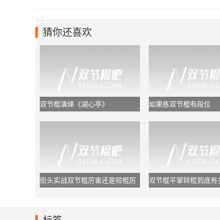
猜你还喜欢
双节棍演绎《湖心亭》
如果练双节棍有段位
街头实战双节棍厉害还是短棍厉
双节棍平掌转棍到底有
害？
于初学者够用了!