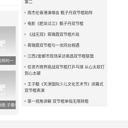
第二
发布：2018-05-04
周杰伦香港演唱会 甄子丹双节棍助阵
残血狂龙双节棍视频小合集
电影《肥龙过江》甄子丹双节棍
发布：2017-09-09
《战无双》蒋璐霞双节棍片段
蒋璐霞双节棍与一龙同台相遇
江西2套都市现场采访南昌双节棍联盟
这样的一
任贤齐跨界挑战双节棍打乒乓球 从心太软打
到心太硬
王子鲲《天津国际少儿文化艺术节》闭幕式
双节棍表演
第一视角讲解 双节棍单指无限转棍
炮 子豪/