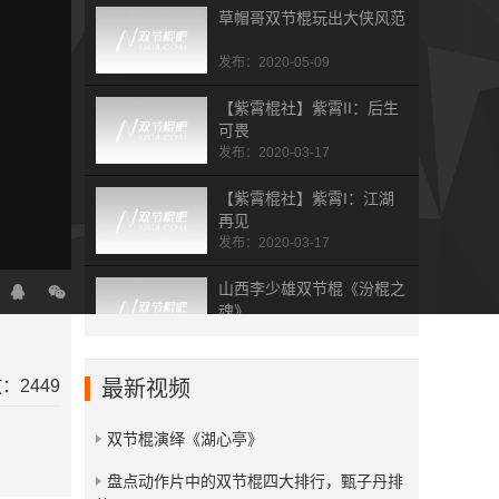
草帽哥双节棍玩出大侠风范
发布：2020-05-09
【紫霄棍社】紫霄II：后生
可畏
发布：2020-03-17
【紫霄棍社】紫霄I：江湖
再见
发布：2020-03-17
山西李少雄双节棍《汾棍之
魂》
发布：2019-07-19
杭州双节棍总会五周年表演
：2449
最新视频
集
发布：2019-02-01
双节棍演绎《湖心亭》
拾梦人 dream picker
​盘点动作片中的双节棍四大排行，甄子丹排