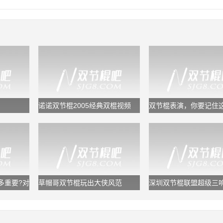
诺诺双节棍2005经典双棍视频
双节棍表演，你要记住
套规律，又专业又好看
多重要?对
草帽哥双节棍玩出大侠风范
深圳双节棍联盟超级三响
鬼浩/追风龙