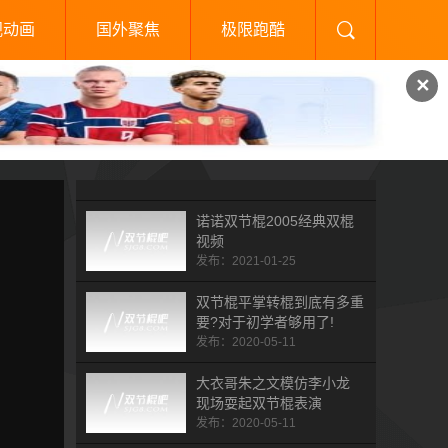
视动画
国外聚焦
极限跑酷
✕
诺诺双节棍2005经典双棍
视频
发布：2021-01-25
双节棍平掌转棍到底有多重
要?对于初学者够用了!
发布：2020-05-11
大衣哥朱之文模仿李小龙
现场耍起双节棍表演
发布：2020-05-11