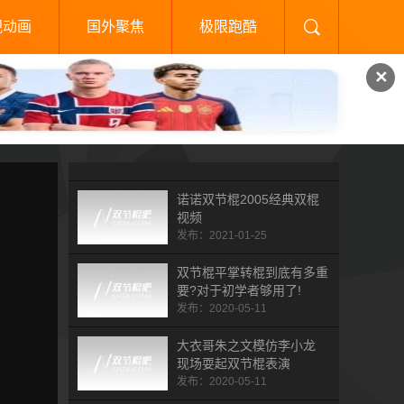
视动画
国外聚焦
极限跑酷
✕
诺诺双节棍2005经典双棍
视频
发布：2021-01-25
双节棍平掌转棍到底有多重
要?对于初学者够用了!
发布：2020-05-11
大衣哥朱之文模仿李小龙
现场耍起双节棍表演
发布：2020-05-11