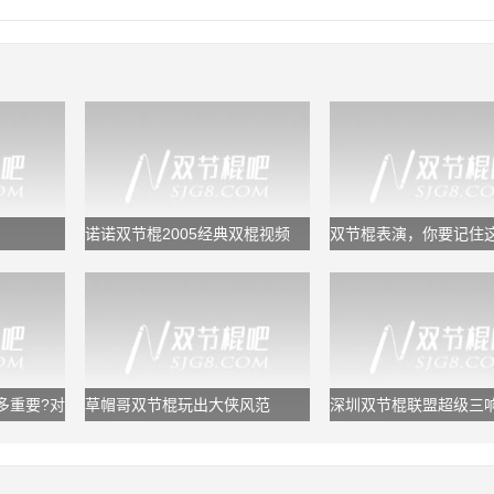
诺诺双节棍2005经典双棍视频
双节棍表演，你要记住
套规律，又专业又好看
多重要?对
草帽哥双节棍玩出大侠风范
深圳双节棍联盟超级三响
鬼浩/追风龙