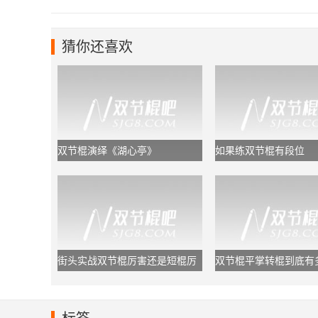
猜你还喜欢
双节棍演绎《湖心亭》
如果练双节棍有段位
街头实战双节棍厉害还是短棍厉
双节棍平掌转棍到底有
害？
于初学者够用了!