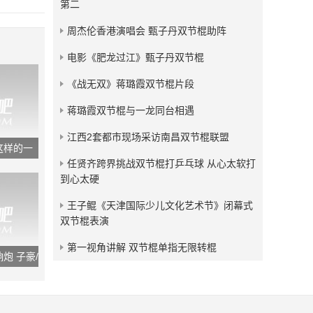
第二
发布：2018-05-04
周杰伦香港演唱会 甄子丹双节棍助阵
残血狂龙双节棍视频小合集
电影《肥龙过江》甄子丹双节棍
发布：2017-09-09
《战无双》蒋璐霞双节棍片段
蒋璐霞双节棍与一龙同台相遇
江西2套都市现场采访南昌双节棍联盟
这样的一
任贤齐跨界挑战双节棍打乒乓球 从心太软打
到心太硬
王子鲲《天津国际少儿文化艺术节》闭幕式
双节棍表演
第一视角讲解 双节棍单指无限转棍
炮 子豪/