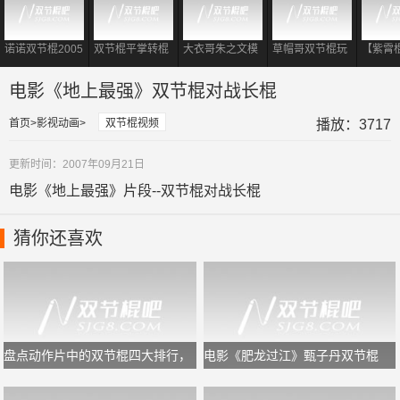
诺诺双节棍2005
双节棍平掌转棍
大衣哥朱之文模
草帽哥双节棍玩
【紫霄
经典双棍视频
到底有多重要?
仿李小龙 现场耍
出大侠风范
霄II：
对于初学者够用
起双节棍表演
电影《地上最强》双节棍对战长棍
了!
首页
影视动画
双节棍视频
播放：3717
更新时间：2007年09月21日
电影《地上最强》片段--双节棍对战长棍
猜你还喜欢
​盘点动作片中的双节棍四大排行，
电影《肥龙过江》甄子丹双节棍
甄子丹排第二