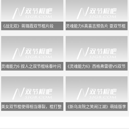
《战无双》蒋璐霞双节棍片段
灵魂能力6真喜志预告片 耍双节棍
痛殴对手
灵魂能力6 捏人之双节棍咏春叶问
《灵魂能力6》西格弗雷德VS双节
棍马克西
美女双节棍使得相当爆裂，棍打整
《新乌龙院之笑闹江湖》萌娃版李
个恐怖组织
小龙 ，双节棍耍的有模有样