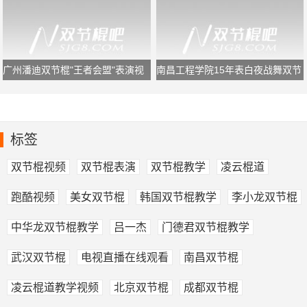
广州潘迪双节棍"王者会盟"表演视
南昌工程学院15年表白夜战舞双节
频
棍表演
标签
双节棍视频
双节棍表演
双节棍教学
凌云棍道
跑酷视频
美女双节棍
韩国双节棍教学
李小龙双节棍
中华龙双节棍教学
吕一杰
门德君双节棍教学
武汉双节棍
电视直播在线观看
南昌双节棍
凌云棍道教学视频
北京双节棍
成都双节棍