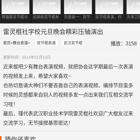
蒋璐霞双节棍与
如果练双节棍有
百里挑一：双节
双节棍表演，你
天津卫
一龙同台相遇
段位
棍教练登场，震
要记住这样的一
战书谢
撼到各位女嘉
套规律，又专业
棍打羽
雷灵棍社学校元旦晚会精彩压轴演出
宾！
又好看
首页
舞台表演
双节棍表演
武汉双节棍
播放：3158
更新时间：2014年01月10日
近来棍吧少有舞台表演视频，就把协会这学期最后一次表演
的视频发上来，希望大家喜欢~
也热切恳请大神们不要吝啬自己的表演视频，编排节目蛮多
时候的灵感都来自别人的视频多发一点出来我们互相交流学
习哇！
最后，瑾代表武汉职业技术学院雷灵棍社欢迎广大棍友过来
交流学习，无节操搅基思密达！
猜你还喜欢