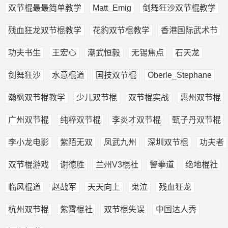
双节棍最最简单教学
Matt_Emig
剑舞狂沙双节棍教学
残血狂龙双节棍教学
花豹双节棍教学
香港国际武术节
功夫书生
王宏心
潮武恒毅
无锡焦点
石天龙
剑舞狂沙
水意棍道
国技双节棍
Oberle_Stephane
瀚枫双节棍教学
少儿双节棍
双节棍实战
惠州双节棍
广州双节棍
纯粹双节棍
李炎才双节棍
甄子丹双节棍
李小龙电影
紫陌无双
凤武九州
深圳双节棍
功夫者
双节棍游戏
谢德胜
兰州V3棍社
警拳道
绝地棍社
临风棍道
赵战军
天天向上
鬼泣
残血狂龙
杭州双节棍
紫霄棍社
双节棍失误
中国达人秀