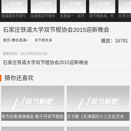
蒋璐霞双节棍与
如果练双节棍有
百里挑一：双节
双节棍表演，你
天津卫
一龙同台相遇
段位
棍教练登场，震
要记住这样的一
战书谢
撼到各位女嘉
套规律，又专业
棍打羽
石家庄铁道大学双节棍协会2015迎新晚会
宾！
又好看
首页
舞台表演
双节棍表演
播放：16791
更新时间：2015年09月24日
石家庄铁道大学双节棍协会2015迎新晚会
猜你还喜欢
周杰伦香港演唱会 甄子丹双节棍助
王子鲲《天津国际少儿文化艺术
阵
节》闭幕式双节棍表演