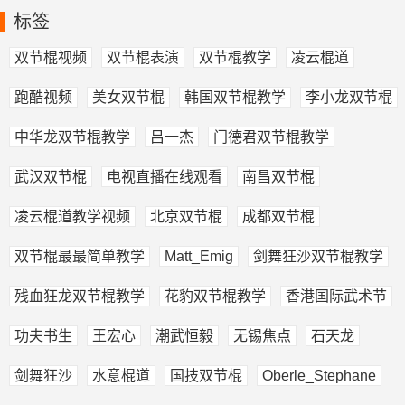
标签
双节棍视频
双节棍表演
双节棍教学
凌云棍道
跑酷视频
美女双节棍
韩国双节棍教学
李小龙双节棍
中华龙双节棍教学
吕一杰
门德君双节棍教学
武汉双节棍
电视直播在线观看
南昌双节棍
凌云棍道教学视频
北京双节棍
成都双节棍
双节棍最最简单教学
Matt_Emig
剑舞狂沙双节棍教学
残血狂龙双节棍教学
花豹双节棍教学
香港国际武术节
功夫书生
王宏心
潮武恒毅
无锡焦点
石天龙
剑舞狂沙
水意棍道
国技双节棍
Oberle_Stephane