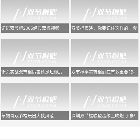
诺诺双节棍2005经典双棍视频
双节棍表演，你要记住这样的一套
规律，又专业又好看
街头实战双节棍厉害还是短棍厉
双节棍平掌转棍到底有多重要?对
害？
于初学者够用了!
草帽哥双节棍玩出大侠风范
深圳双节棍联盟超级三响炮 子豪/
鬼浩/追风龙