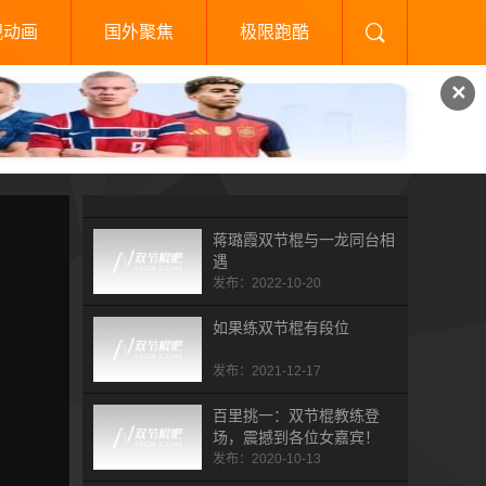
视动画
国外聚焦
极限跑酷
✕
蒋璐霞双节棍与一龙同台相
遇
发布：2022-10-20
如果练双节棍有段位
发布：2021-12-17
百里挑一：双节棍教练登
场，震撼到各位女嘉宾！
发布：2020-10-13