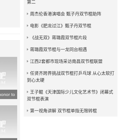
第二
发布：2016-04-28
周杰伦香港演唱会 甄子丹双节棍助阵
南方影视频道《幸运快的》
杨浩文双节棍表演
电影《肥龙过江》甄子丹双节棍
发布：2015-12-20
《战无双》蒋璐霞双节棍片段
蒋璐霞双节棍与一龙同台相遇
江西2套都市现场采访南昌双节棍联盟
任贤齐跨界挑战双节棍打乒乓球 从心太软打
到心太硬
王子鲲《天津国际少儿文化艺术节》闭幕式
or to
双节棍表演
第一视角讲解 双节棍单指无限转棍