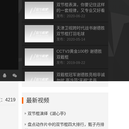
双节棍表演，你要记住这样
的一套规律，又专业又好看
发布：2020-06-22
天津卫视跨时代战书谢德胜
双节棍打羽毛球
发布：2020-05-14
CCTV3黄金100秒 谢德胜
双截棍
发布：2019-09-22
双截棍冠军谢德胜亮相非诚
勿扰 高冷范“无视”孟非
发布：2019-09-22
兰州交通大学风云棍社
：4219
最新视频
honor to the end
发布：2016-05-24
双节棍演绎《湖心亭》
中南财经政法大学工商毕业
​盘点动作片中的双节棍四大排行，甄子丹排
典礼双节棍表演