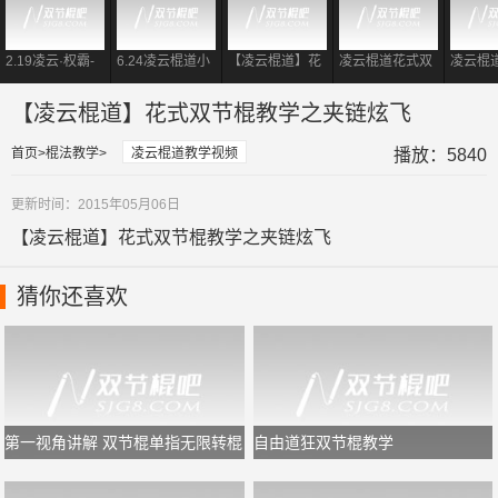
2.19凌云·权霸-
6.24凌云棍道小
【凌云棍道】花
凌云棍道花式双
凌云棍
花式双节棍小套
权转棍小练-花式
式双节棍教学之
节棍教学之双手
节棍教
路慢镜教学
双节棍转棍
[指间反弹组合]
折叠
小组合]
【凌云棍道】花式双节棍教学之夹链炫飞
首页
棍法教学
凌云棍道教学视频
播放：5840
更新时间：2015年05月06日
【凌云棍道】花式双节棍教学之夹链炫飞
猜你还喜欢
第一视角讲解 双节棍单指无限转棍
自由道狂双节棍教学