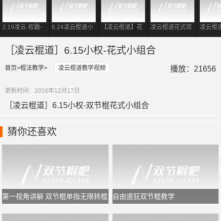
2.19凌云·权霸-
6.24凌云棍道小
【凌云棍道】花
凌云棍道花式双
凌云棍
花式双节棍小套
权转棍小练-花式
式双节棍教学之
节棍教学之双手
节棍教
路慢镜教学
双节棍转棍
[指间反弹组合]
折叠
小组合]
［凌云棍道］6.15小权-花式小组合
首页
棍法教学
凌云棍道教学视频
播放：21656
更新时间：2016年12月17日
［凌云棍道］6.15小权-双节棍花式小组合
猜你还喜欢
第一视角讲解 双节棍单指无限转棍
自由道狂双节棍教学