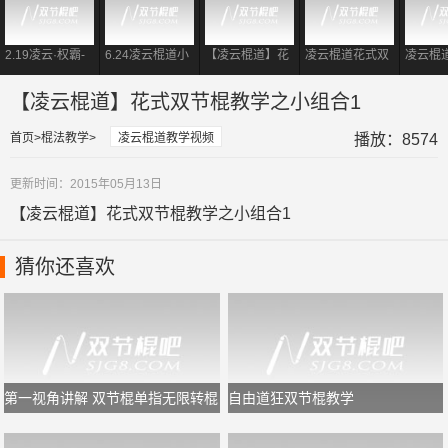
2.19凌云·权霸-
6.24凌云棍道小
【凌云棍道】花
凌云棍道花式双
凌云棍
花式双节棍小套
权转棍小练-花式
式双节棍教学之
节棍教学之双手
节棍教
路慢镜教学
双节棍转棍
[指间反弹组合]
折叠
小组合]
【凌云棍道】花式双节棍教学之小组合1
首页
棍法教学
凌云棍道教学视频
播放：8574
更新时间：2015年05月13日
【凌云棍道】花式双节棍教学之小组合1
猜你还喜欢
第一视角讲解 双节棍单指无限转棍
自由道狂双节棍教学