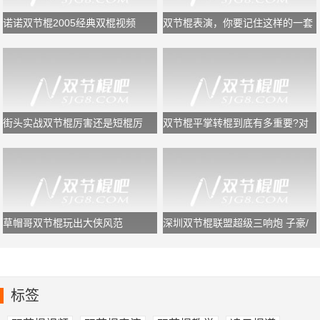
诺诺双节棍2005经典双棍视频
双节棍表演，你要记住这样的一套
规律，又专业又好看
街头实战双节棍厉害还是短棍厉
双节棍平掌转棍到底有多重要?对
害？
于初学者够用了!
草帽哥双节棍玩出大侠风范
深圳双节棍联盟超级三响炮 子豪/
鬼浩/追风龙
标签