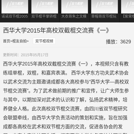
诺诺双节棍2005
双节棍平掌转棍
大衣哥朱之文模
草帽哥双节棍玩
【紫霄
经典双棍视频
到底有多重要?
仿李小龙 现场耍
出大侠风范
霄II：
对于初学者够用
起双节棍表演
西华大学2015年高校双截棍交流赛《一》
了!
首页
棍友自拍
双节棍视频
播放：3629
更新时间：2015年05月17日
西华大学2015年高校双截棍交流赛《一》，本视频只含有教
练组单棍，双棍，和嘉宾表演。 西华大学东方功夫武术协会
以武术交流为主题邀请成都各大高校参与“西华大学—高校双
节棍交流赛”。为了武术做前期的推广和宣传，让广大师生参
与其中，以期加深对武术的认识和了解，弘扬武术精神，培
养健全人格。此次高校双节棍交流赛，由四川省双节棍研究
会联盟牵线，由西华大学负责活动的策划和实施，旨在加强
成都各高校在武术和双节棍方面的交流，促进各协会的发