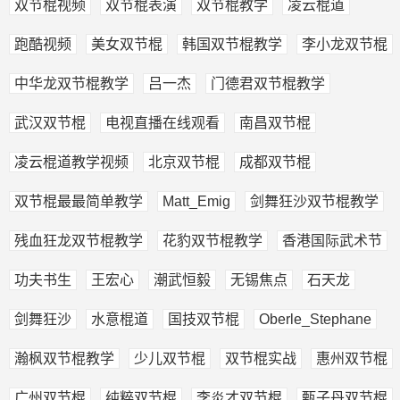
双节棍视频
双节棍表演
双节棍教学
凌云棍道
跑酷视频
美女双节棍
韩国双节棍教学
李小龙双节棍
中华龙双节棍教学
吕一杰
门德君双节棍教学
武汉双节棍
电视直播在线观看
南昌双节棍
凌云棍道教学视频
北京双节棍
成都双节棍
双节棍最最简单教学
Matt_Emig
剑舞狂沙双节棍教学
残血狂龙双节棍教学
花豹双节棍教学
香港国际武术节
功夫书生
王宏心
潮武恒毅
无锡焦点
石天龙
剑舞狂沙
水意棍道
国技双节棍
Oberle_Stephane
瀚枫双节棍教学
少儿双节棍
双节棍实战
惠州双节棍
广州双节棍
纯粹双节棍
李炎才双节棍
甄子丹双节棍