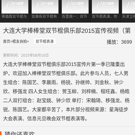
蒋璐霞双节棍与
如果练双节棍有
百里挑一：双节
双节棍表演，你
天津卫
一龙同台相遇
段位
棍教练登场，震
要记住这样的一
战书谢
撼到各位女嘉
套规律，又专业
棍打羽
大连大学棒棒堂双节棍俱乐部2015宣传视频（第
宾！
又好看
一季）
首页
棍友自拍
双节棍表演
播放：3699
更新时间：2015年08月10日
大连大学棒棒堂双节棍俱乐部2015宣传片第一季已隆重出
炉，欢迎加入棒棒堂双节棍俱乐部。此片参与人员，七人男
生组合：陈国艺、李晨雨、杨锐、孙继帅、刘金秋、钟少
欣、移强龙 四人女生组合：贺玉柳、刘梓楠、程旺鑫、杨皓
二人双打组合：赵宝娆、钟少欣 单打：宋翰琦、移强龙、杨
锐、陈国艺。大家都辛苦了，本片部分视频来源：星海徒步
大会表演、信息元旦晚会双节棍表演等。
猜你还喜欢