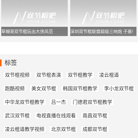
草帽哥双节棍玩出大侠风范
深圳双节棍联盟超级三响炮 子豪/
鬼浩/追风龙
标签
双节棍视频
双节棍表演
双节棍教学
凌云棍道
跑酷视频
美女双节棍
韩国双节棍教学
李小龙双节棍
中华龙双节棍教学
吕一杰
门德君双节棍教学
武汉双节棍
电视直播在线观看
南昌双节棍
凌云棍道教学视频
北京双节棍
成都双节棍