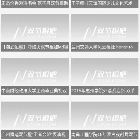
周杰伦香港演唱会 甄子丹双节棍助
王子鲲《天津国际少儿文化艺术
阵
节》闭幕式双节棍表演
【潮武恒毅】冷焰火双节棍加led舞
兰州交通大学风云棍社 honor to
狮
the end
中南财经政法大学工商毕业典礼双
2015年惠州学院外语系迎新 双节
节棍表演
棍表演
广州潘迪双节棍"王者会盟"表演视
南昌工程学院15年表白夜战舞双节