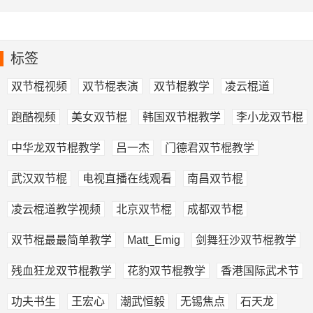
频
棍表演
标签
双节棍视频
双节棍表演
双节棍教学
凌云棍道
跑酷视频
美女双节棍
韩国双节棍教学
李小龙双节棍
中华龙双节棍教学
吕一杰
门德君双节棍教学
武汉双节棍
电视直播在线观看
南昌双节棍
凌云棍道教学视频
北京双节棍
成都双节棍
双节棍最最简单教学
Matt_Emig
剑舞狂沙双节棍教学
残血狂龙双节棍教学
花豹双节棍教学
香港国际武术节
功夫书生
王宏心
潮武恒毅
无锡焦点
石天龙