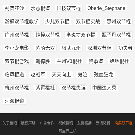
剑舞狂沙
水意棍道
国技双节棍
Oberle_Stephane
瀚枫双节棍教学
少儿双节棍
双节棍实战
惠州双节棍
广州双节棍
纯粹双节棍
李炎才双节棍
甄子丹双节棍
李小龙电影
紫陌无双
凤武九州
深圳双节棍
功夫者
双节棍游戏
谢德胜
兰州V3棍社
警拳道
绝地棍社
临风棍道
赵战军
天天向上
鬼泣
残血狂龙
杭州双节棍
紫霄棍社
双节棍失误
中国达人秀
河海棍道
关于棍吧
版权声明
广告合作
视频投稿
友情链接
新浪微博
购买双节棍
阿里云主机