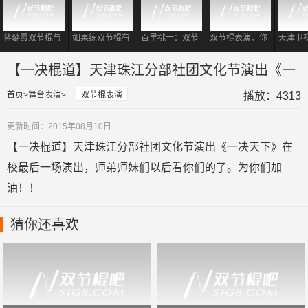
蒋璐霞双节棍与
如果练双节棍有
百里挑一：双节
双节棍表演，你
天津卫
一龙同台相遇
段位
棍教练登场，震
要记住这样的一
战书谢
撼到各位女嘉
套规律，又专业
棍打羽
【一决棍道】天津珠江分部社团文化节演出《一
宾！
又好看
决天下》
首页
舞台表演
双节棍表演
播放：4313
更新时间：2015年08月10日
【一决棍道】天津珠江分部社团文化节演出《一决天下》在
校最后一场演出，师弟师妹们以后看你们的了。为你们加
油！！
猜你还喜欢