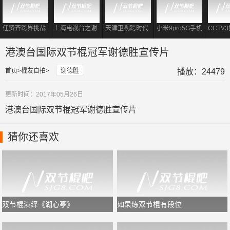
任贤齐跨界挑战
上海电视台之谢
天津卫视跨时代
小米9pro5G手机
CCTV3
双节棍打乒乓球
德胜榜样的力量
战书谢德胜双节
广告视频 谢德胜
秒 谢
从心太软打到心
棍打羽毛球
双节棍
港澳台国际双节棍冠军谢德胜宣传片
太硬
首页
棍友自拍
谢德胜
播放：24479
更新时间：2017年05月26日
港澳台国际双节棍冠军谢德胜宣传片
猜你还喜欢
双节棍演绎《湖心亭》
如果练双节棍有段位