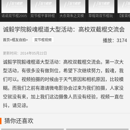
诺诺双节棍2005
双节棍平掌转棍
大衣哥朱之文模
草帽哥双节棍玩
【紫霄
经典双棍视频
到底有多重要?
仿李小龙 现场耍
出大侠风范
霄II：
对于初学者够用
起双节棍表演
诚毅学院毅魂棍道大型活动：高校双截棍交流会
了!
首页
棍友自拍
双节棍视频
播放：3174
更新时间：2014年05月22日
诚毅学院毅魂棍道大型活动：高校双截棍交流会。第一次大
型活动，有很多没有做到位，希望下次继续努力，毅魂，我
们可以。视频拍摄的时候由于天气原因和相机原因，比较模
糊。而我们之前有邀请微电影协会过来为我们拍摄，人家没
空就没有来，加上我们这边摄像人员没有经验，视频一直在
抖，请见谅。
猜你还喜欢