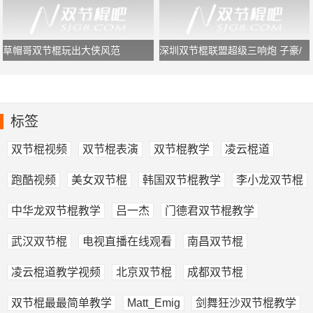
草帽哥双节棍玩出大侠风范
深圳双节棍联盟超级三响炮 子豪/
鬼浩/追风龙
标签
双节棍视频
双节棍表演
双节棍教学
凌云棍道
跑酷视频
美女双节棍
韩国双节棍教学
李小龙双节棍
中华龙双节棍教学
吕一杰
门德君双节棍教学
武汉双节棍
电视直播在线观看
南昌双节棍
凌云棍道教学视频
北京双节棍
成都双节棍
双节棍最最简单教学
Matt_Emig
剑舞狂沙双节棍教学