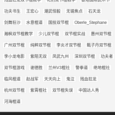
功夫书生
王宏心
潮武恒毅
无锡焦点
石天龙
剑舞狂沙
水意棍道
国技双节棍
Oberle_Stephane
瀚枫双节棍教学
少儿双节棍
双节棍实战
惠州双节棍
广州双节棍
纯粹双节棍
李炎才双节棍
甄子丹双节棍
李小龙电影
紫陌无双
凤武九州
深圳双节棍
功夫者
双节棍游戏
谢德胜
兰州V3棍社
警拳道
绝地棍社
临风棍道
赵战军
天天向上
鬼泣
残血狂龙
杭州双节棍
紫霄棍社
双节棍失误
中国达人秀
河海棍道