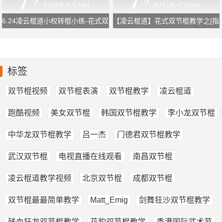
6.24凌云棍道小权转棍小练-花式双
【凌云棍道】花式双节棍教学之[指
节棍转棍
间反弹组合]
标签
双节棍视频
双节棍表演
双节棍教学
凌云棍道
跑酷视频
美女双节棍
韩国双节棍教学
李小龙双节棍
中华龙双节棍教学
吕一杰
门德君双节棍教学
武汉双节棍
电视直播在线观看
南昌双节棍
凌云棍道教学视频
北京双节棍
成都双节棍
双节棍最最简单教学
Matt_Emig
剑舞狂沙双节棍教学
残血狂龙双节棍教学
花豹双节棍教学
香港国际武术节