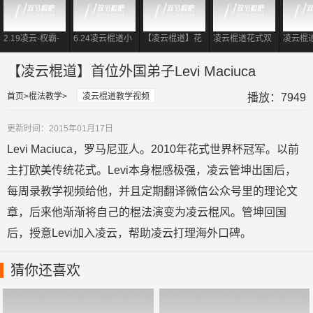
2.19凌云·权霸-
6.24凌云棍道小
【凌云棍道】花
凌云棍道花式双
凌云棍
花式双节棍小套
权转棍小练-花式
式双节棍教学之
节棍教学之双手
节棍教
路慢镜教学
双节棍转棍
[指间反弹组合]
折叠
小组合]
【凌云棍道】首位外国弟子Levi Maciuca
首页
棍法教学
凌云棍道教学视频
播放：7949
更新时间：2015年01月17日
Levi Maciuca，罗马尼亚人。2010年花式世界杯冠军。以前
主打欧美传统花式。Levi本身棍感极强，凌云管坤出国后，
每周录教学视频给他，并且定期翻译微信公众号里的理论文
章，后来他渐渐将自己的棍法演变为凌云棍风。管坤回国
后，授意Levi加入凌云，帮助凌云打理海外口碑。
猜你还喜欢