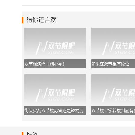
猜你还喜欢
双节棍演绎《湖心亭》
如果练双节棍有段位
街头实战双节棍厉害还是短棍厉
双节棍平掌转棍到底有
害？
于初学者够用了!