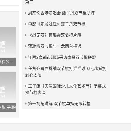
第二
发布：2018-05-04
周杰伦香港演唱会 甄子丹双节棍助阵
残血狂龙双节棍视频小合集
电影《肥龙过江》甄子丹双节棍
发布：2017-09-09
《战无双》蒋璐霞双节棍片段
蒋璐霞双节棍与一龙同台相遇
江西2套都市现场采访南昌双节棍联盟
这样的一
任贤齐跨界挑战双节棍打乒乓球 从心太软打
到心太硬
王子鲲《天津国际少儿文化艺术节》闭幕式
双节棍表演
第一视角讲解 双节棍单指无限转棍
炮 子豪/