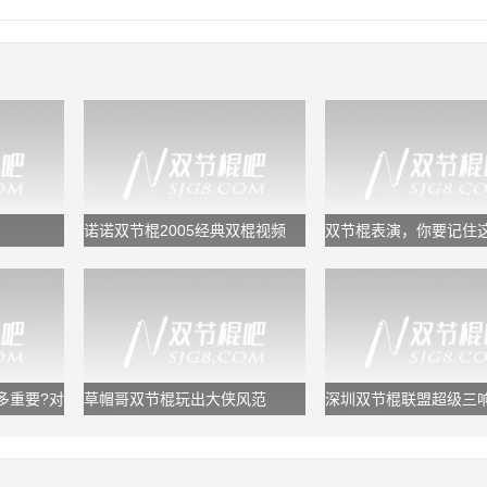
诺诺双节棍2005经典双棍视频
双节棍表演，你要记住
套规律，又专业又好看
多重要?对
草帽哥双节棍玩出大侠风范
深圳双节棍联盟超级三响
鬼浩/追风龙