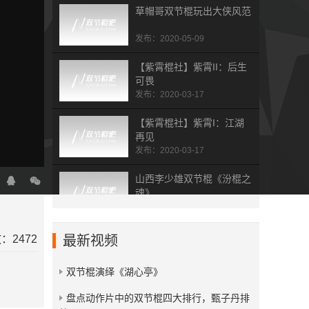
草帽哥双节棍玩出大侠风范
发布：2020-05-09
【紫霄棍社】紫霄II：后生
可畏
发布：2020-03-17
【紫霄棍社】紫霄I：江湖
再见
发布：2020-03-17
山西李少雄双节棍《汾棍之
魂》
发布：2019-07-19
杭州双节棍总会五周年表演
：2472
最新视频
集
发布：2019-02-01
双节棍演绎《湖心亭》
拾梦人 dream picker
​盘点动作片中的双节棍四大排行，甄子丹排