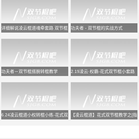
详细解说凌云棍道魂牵套路 双节棍
功夫者 - 双节棍的实战方式
教学
功夫者－双节棍搭腕转棍教学
2.19凌云·权霸-花式双节棍小套路
慢镜教学
6.24凌云棍道小权转棍小练-花式双
【凌云棍道】花式双节棍教学之[指
节棍转棍
间反弹组合]