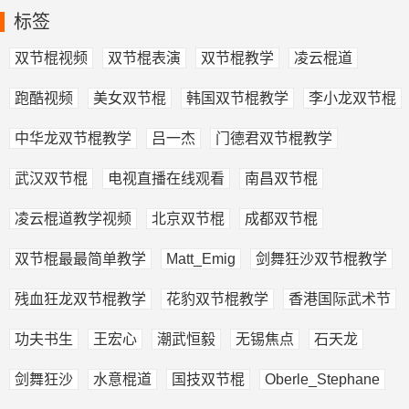
标签
双节棍视频
双节棍表演
双节棍教学
凌云棍道
跑酷视频
美女双节棍
韩国双节棍教学
李小龙双节棍
中华龙双节棍教学
吕一杰
门德君双节棍教学
武汉双节棍
电视直播在线观看
南昌双节棍
凌云棍道教学视频
北京双节棍
成都双节棍
双节棍最最简单教学
Matt_Emig
剑舞狂沙双节棍教学
残血狂龙双节棍教学
花豹双节棍教学
香港国际武术节
功夫书生
王宏心
潮武恒毅
无锡焦点
石天龙
剑舞狂沙
水意棍道
国技双节棍
Oberle_Stephane