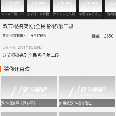
诺诺双节棍2005
双节棍平掌转棍
大衣哥朱之文模
草帽哥双节棍玩
【紫霄
经典双棍视频
到底有多重要?
仿李小龙 现场耍
出大侠风范
霄II：
对于初学者够用
起双节棍表演
双节棍搞笑剧(全民皆棍)第二段
了!
首页
棍友自拍
双节棍视频
播放：2650
更新时间：2008年10月26日
双节棍搞笑剧(全民皆棍)第二段
猜你还喜欢
双节棍演绎《湖心亭》
如果练双节棍有段位