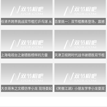
任贤齐跨界挑战双节棍打乒乓球 从
百里挑一：双节棍教练登场，震撼
心太软打到心太硬
到各位女嘉宾！
上海电视台之谢德胜榜样的力量
天津卫视跨时代战书谢德胜双节棍
打羽毛球
大衣哥朱之文模仿李小龙 现场耍起
《笑傲江湖》小朋友学李小龙耍双
双节棍表演
截棍