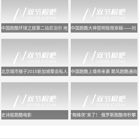
中国跑酷环球之旅第二站尼泊尔 地
中国跑酷大神昆明极限穿越——刘
震让一别成永诀
源
北京城市猴子2015新加坡聚会私人
中国跑酷上墙帝来袭 聚风跑酷通向
定制版！构造中国跑酷崛起蓝图
天空的路
史诗般跑酷电影
“蜘蛛侠”来了！ 俄罗斯跑酷帝秒攀
长城