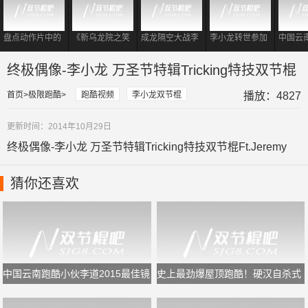
​盘点动作片中的
《新乌龙院之笑
成龙隔空大战李
李小龙转世参加
中国云
双节棍四大排
闹江湖》萌娃版
小龙《梦回精
选秀重演【死亡
伙李道2
行，甄子丹排第
李小龙 ，双节棍
武》
游戏】惊呆评
镜头集
终极偶像-李小龙 万圣节特辑Tricking特技双节棍
二
耍的有模有样
委！
首页
极限跑酷
跑酷视频
李小龙双节棍
播放：4827
更新时间：2014年10月29日
终极偶像-李小龙 万圣节特辑Tricking特技双节棍Ft.Jeremy
猜你还喜欢
中国云南跑酷小伙李道2015最佳镜
史上最劲爆屋顶跑酷！硬汉自杀式
头集
飞楼屌炸天