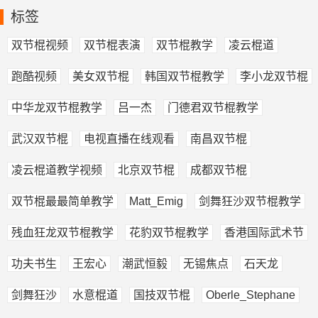
标签
双节棍视频
双节棍表演
双节棍教学
凌云棍道
跑酷视频
美女双节棍
韩国双节棍教学
李小龙双节棍
中华龙双节棍教学
吕一杰
门德君双节棍教学
武汉双节棍
电视直播在线观看
南昌双节棍
凌云棍道教学视频
北京双节棍
成都双节棍
双节棍最最简单教学
Matt_Emig
剑舞狂沙双节棍教学
残血狂龙双节棍教学
花豹双节棍教学
香港国际武术节
功夫书生
王宏心
潮武恒毅
无锡焦点
石天龙
剑舞狂沙
水意棍道
国技双节棍
Oberle_Stephane