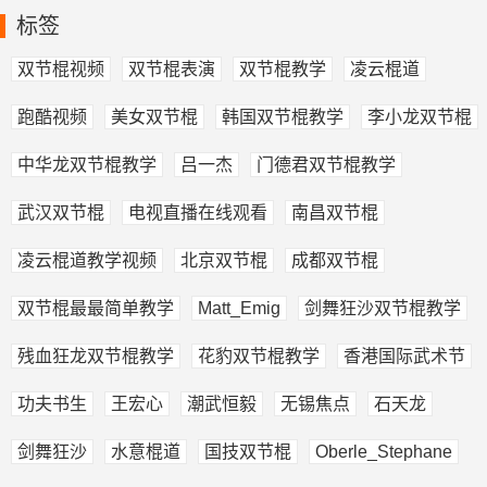
标签
双节棍视频
双节棍表演
双节棍教学
凌云棍道
跑酷视频
美女双节棍
韩国双节棍教学
李小龙双节棍
中华龙双节棍教学
吕一杰
门德君双节棍教学
武汉双节棍
电视直播在线观看
南昌双节棍
凌云棍道教学视频
北京双节棍
成都双节棍
双节棍最最简单教学
Matt_Emig
剑舞狂沙双节棍教学
残血狂龙双节棍教学
花豹双节棍教学
香港国际武术节
功夫书生
王宏心
潮武恒毅
无锡焦点
石天龙
剑舞狂沙
水意棍道
国技双节棍
Oberle_Stephane