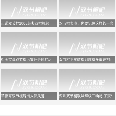
诺诺双节棍2005经典双棍视频
双节棍表演，你要记住这样的一套
规律，又专业又好看
街头实战双节棍厉害还是短棍厉
双节棍平掌转棍到底有多重要?对
害？
于初学者够用了!
草帽哥双节棍玩出大侠风范
深圳双节棍联盟超级三响炮 子豪/
鬼浩/追风龙