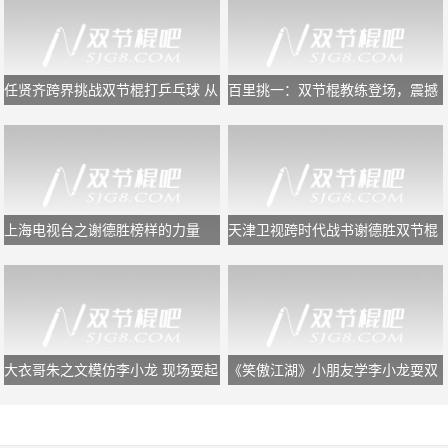
任贤齐跨界挑战双节棍打乒乓球 从
百里挑一：双节棍教练登场，震撼
心太软打到心太硬
到各位女嘉宾！
上海电视台之谢德胜榜样的力量
天津卫视跨时代战书谢德胜双节棍
打羽毛球
大衣哥朱之文模仿李小龙 现场耍起
《笑傲江湖》小朋友学李小龙耍双
双节棍表演
截棍